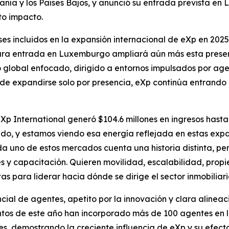
ía y los Países Bajos, y anunció su entrada prevista e
to impacto.
ses incluidos en la expansión internacional de eXp en 2025
utura entrada en Luxemburgo ampliará aún más esta pres
o global enfocado, dirigido a entornos impulsados por a
de expandirse solo por presencia, eXp continúa entrando
p International generó $104.6 millones en ingresos hasta 
, y estamos viendo esa energía reflejada en estas expans
da uno de estos mercados cuenta una historia distinta, pe
s y capacitación. Quieren movilidad, escalabilidad, propi
as para liderar hacia dónde se dirige el sector inmobiliar
ial de agentes, apetito por la innovación y clara alineac
tos de este año han incorporado más de 100 agentes en los
es, demostrando la creciente influencia de eXp y su efecto