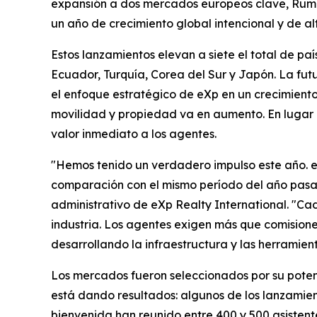
expansión a dos mercados europeos clave, Ruman
un año de crecimiento global intencional y de al
Estos lanzamientos elevan a siete el total de paí
Ecuador, Turquía, Corea del Sur y Japón. La f
el enfoque estratégico de eXp en un crecimient
movilidad y propiedad va en aumento. En lugar 
valor inmediato a los agentes.
"Hemos tenido un verdadero impulso este año. eX
comparación con el mismo período del año pasado
administrativo de eXp Realty International. "Ca
industria. Los agentes exigen más que comisione
desarrollando la infraestructura y las herramient
Los mercados fueron seleccionados por su potenc
está dando resultados: algunos de los lanzamien
bienvenida han reunido entre 400 y 500 asistent