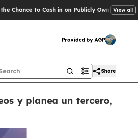
Cash in on Publicly Owned oil
Five Questions th
View all
Provided by AGP
Share
os y planea un tercero,